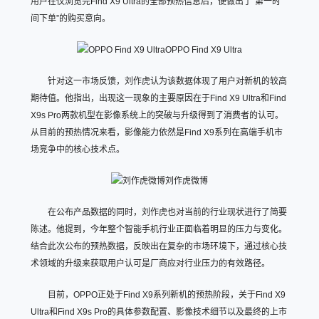
用户在仅浏览完Find X9 Ultra的全部预热信息后，便做出了“第一时
间下单”的购买意向。
OPPO Find X9 Ultra
针对这一市场反馈，刘作虎认为该数据体现了用户对新机的较高
期待值。他指出，出现这一现象的主要原因在于Find X9 Ultra和Find
X9s Pro两款机型在影像系统上的突破与升级得到了消费者的认可。
从目前的预热情况来看，影像能力依然是Find X9系列在高端手机市
场竞争中的核心技术点。
刘作虎微博
在公布产品数据的同时，刘作虎也对当前的行业现状进行了简要
陈述。他提到，今年整个智能手机行业正面临着明显的压力与变化。
结合此次公布的预热数据，反映出在复杂的市场环境下，通过核心技
术领域的升级来获取用户认可是厂商应对行业压力的有效路径。
目前，OPPO正处于Find X9系列新机的预热阶段，关于Find X9
Ultra和Find X9s Pro的具体参数配置、影像技术细节以及最终的上市